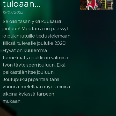
tuloaan...
13/07/2022
Se olisi tasan yksi kuukausi
jouluun! Muutama on päässyt
jo pukin jutuille tiedustelemaan
fiiliksiä tulevalle joululle 2020!
Hyvät on kuulemma
tunnelmat ja pukki on valmiina
työn täyteiseen jouluun. Eikä
pelkästään itse jouluun..
Joulupukki piipahtaa tänä
vuonna mielellään myös muina
aikoina kylässä tarpeen
mukaan.