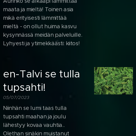
Aurinko se alkaapi lämmittää
maata ja mieltä! Toinen asia
mikä erityisesti lämmittää
mieltä - on ollut huima kasvu
kysynnässä meidän palveluille.
Lyhyesti ja ytimekkäästi: kiitos!
en-Talvi se tulla
tupsahti!
05/07/2023
Niinhän se lumi taas tulla
tupsahti maahan ja joulu
lähestyy kovaa vauhtia..
Olethan sinäkin muistanut