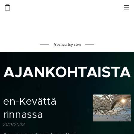
Trustworthy care
AJANKOHTAISTA
en-Kevättä
rinnassa
21/11/2023