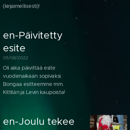
(kirjaimellisesti)!
en-Päivitetty
esite
05/08/2022
Oli aika päivittää esite
vuodenaikaan sopivaksi.
Bongaa esitteemme mm.
Kittilän ja Levin kaupoista!
en-Joulu tekee