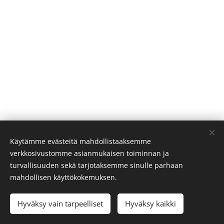
Käytämme evästeitä mahdollistaaksemme
NTH North Oy / All rights are reserved 2023
verkkosivustomme asianmukaisen toiminnan ja
Y: 3394255-5 │ ALV.rek
turvallisuuden sekä tarjotaksemme sinulle parhaan
Tietosuojaseloste
|
Terms of use
Cookies
mahdollisen käyttökokemuksen.
Languages
Hyväksy vain tarpeelliset
Hyväksy kaikki
Suomi
English