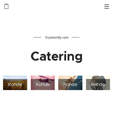
Trustworthy care
Catering
Kohde
Kohde
Kohde
Kohde