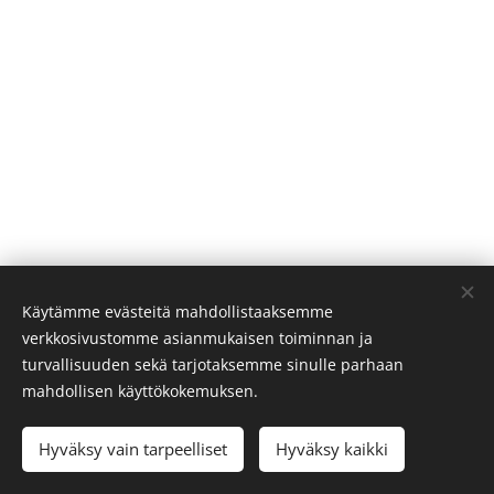
Käytämme evästeitä mahdollistaaksemme
NTH North Oy / All rights are reserved 2023
verkkosivustomme asianmukaisen toiminnan ja
Y: 3394255-5 │ ALV.rek
turvallisuuden sekä tarjotaksemme sinulle parhaan
Tietosuojaseloste
|
Terms of use
Cookies
mahdollisen käyttökokemuksen.
Languages
Hyväksy vain tarpeelliset
Hyväksy kaikki
Suomi
English