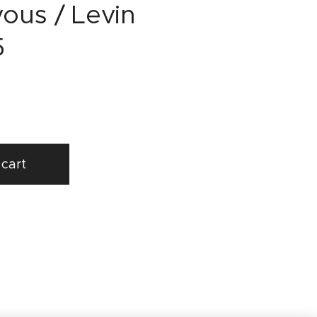
ous / Levin
5
cart